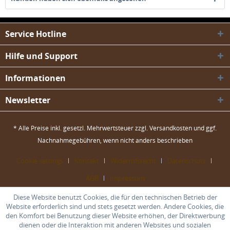
Service Hotline
Hilfe und Support
Informationen
Newsletter
* Alle Preise inkl. gesetzl. Mehrwertsteuer zzgl.
Versandkosten
und ggf.
Nachnahmegebühren, wenn nicht anders beschrieben
Cookie settings
Kontakt
Widerrufsrecht
Datenschutz
AGB
Impressum
Diese Website benutzt Cookies, die für den technischen Betrieb der
Website erforderlich sind und stets gesetzt werden. Andere Cookies, die
den Komfort bei Benutzung dieser Website erhöhen, der Direktwerbung
dienen oder die Interaktion mit anderen Websites und sozialen