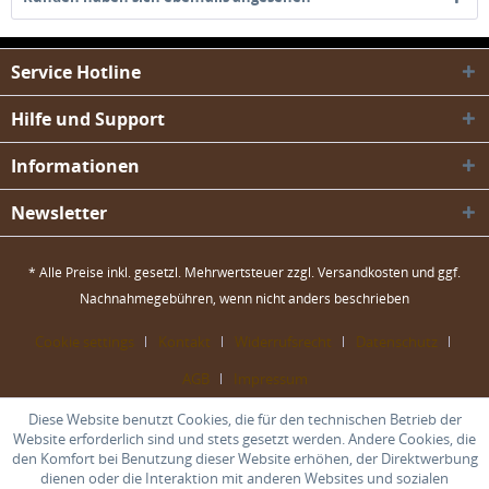
Service Hotline
Hilfe und Support
Informationen
Newsletter
* Alle Preise inkl. gesetzl. Mehrwertsteuer zzgl.
Versandkosten
und ggf.
Nachnahmegebühren, wenn nicht anders beschrieben
Cookie settings
Kontakt
Widerrufsrecht
Datenschutz
AGB
Impressum
Diese Website benutzt Cookies, die für den technischen Betrieb der
Website erforderlich sind und stets gesetzt werden. Andere Cookies, die
den Komfort bei Benutzung dieser Website erhöhen, der Direktwerbung
dienen oder die Interaktion mit anderen Websites und sozialen