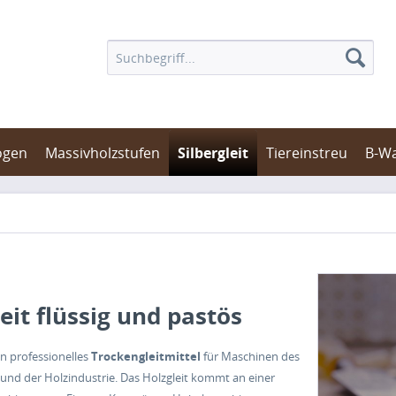
ögen
Massivholzstufen
Silbergleit
Tiereinstreu
B-W
leit flüssig und pastös
in professionelles
Trockengleitmittel
für Maschinen des
nd der Holzindustrie. Das Holzgleit kommt an einer