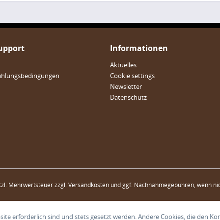
Support
Informationen
Aktuelles
ahlungsbedingungen
Cookie settings
Newsletter
Datenschutz
etzl. Mehrwertsteuer zzgl.
Versandkosten
und ggf. Nachnahmegebühren, wenn nic
ite erforderlich sind und stets gesetzt werden. Andere Cookies, die den Ko