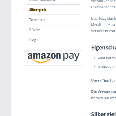
Vielzahl von Ma
Holzspalter oder
Silbergleit
Das Holzgleitmit
Tiereinstreu
Metall der Masc
B-Ware
Verstelleinrich
Blog
Eigenscha
✔ wirkt harzlö
✔ schützt vor
Unser Tipp fü
Die Verwendung
ist, wird nur we
Silbergle