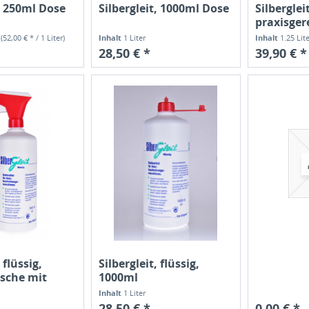
t, 250ml Dose
Silbergleit, 1000ml Dose
Silberglei
praxisgere
r
(52,00 € * / 1 Liter)
Inhalt
1 Liter
Inhalt
1.25 Lit
28,50 € *
39,90 € *
 flüssig,
Silbergleit, flüssig,
sche mit
1000ml
Nachfüllflasche...
Inhalt
1 Liter
28,50 € *
0,00 € *