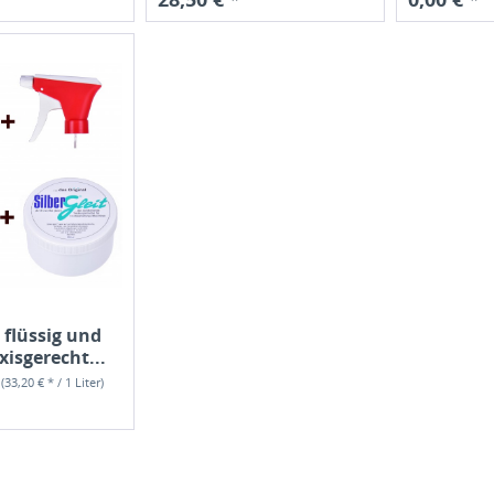
, flüssig und
xisgerecht...
r
(33,20 € * / 1 Liter)