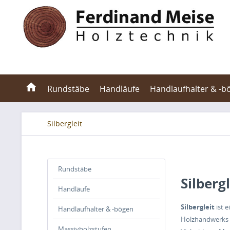
Rundstäbe
Handläufe
Handlaufhalter & -b
Silbergleit
Rundstäbe
Silberg
Handläufe
Silbergleit
ist e
Handlaufhalter & -bögen
Holzhandwerks u
Massivholzstufen