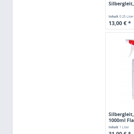
Silberglei
Inhalt
0.25 Lite
13,00 € *
Silbergleit,
1000ml Fla
Sprühkopf
Inhalt
1 Liter
31,00 € *