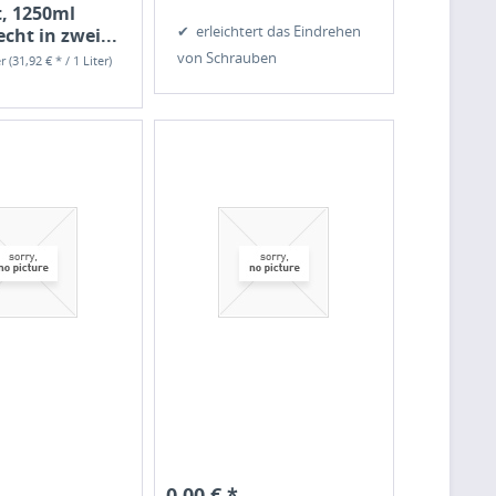
t, 1250ml
✔ erleichtert das Eindrehen
cht in zwei...
von Schrauben
er
(31,92 € * / 1 Liter)
0,00 € *