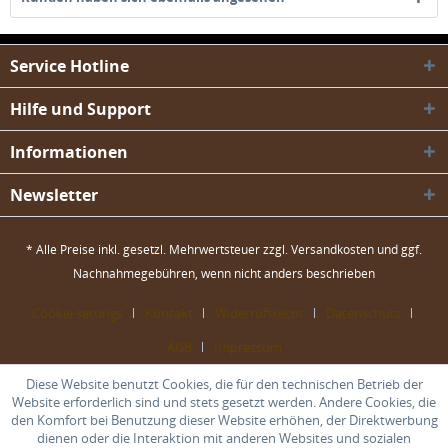
Service Hotline
Hilfe und Support
Informationen
Newsletter
* Alle Preise inkl. gesetzl. Mehrwertsteuer zzgl.
Versandkosten
und ggf.
Nachnahmegebühren, wenn nicht anders beschrieben
Cookie settings
Kontakt
Widerrufsrecht
Datenschutz
AGB
Impressum
Diese Website benutzt Cookies, die für den technischen Betrieb der
Website erforderlich sind und stets gesetzt werden. Andere Cookies, die
den Komfort bei Benutzung dieser Website erhöhen, der Direktwerbung
dienen oder die Interaktion mit anderen Websites und sozialen