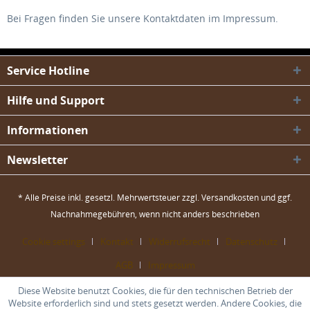
Bei Fragen finden Sie unsere Kontaktdaten im Impressum.
Service Hotline
Hilfe und Support
Informationen
Newsletter
* Alle Preise inkl. gesetzl. Mehrwertsteuer zzgl.
Versandkosten
und ggf.
Nachnahmegebühren, wenn nicht anders beschrieben
Cookie settings
Kontakt
Widerrufsrecht
Datenschutz
AGB
Impressum
Diese Website benutzt Cookies, die für den technischen Betrieb der
Website erforderlich sind und stets gesetzt werden. Andere Cookies, die