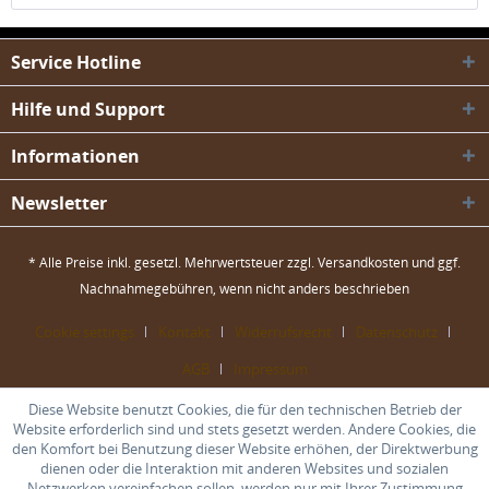
Service Hotline
Hilfe und Support
Informationen
Newsletter
* Alle Preise inkl. gesetzl. Mehrwertsteuer zzgl.
Versandkosten
und ggf.
Nachnahmegebühren, wenn nicht anders beschrieben
Cookie settings
Kontakt
Widerrufsrecht
Datenschutz
AGB
Impressum
Diese Website benutzt Cookies, die für den technischen Betrieb der
Website erforderlich sind und stets gesetzt werden. Andere Cookies, die
den Komfort bei Benutzung dieser Website erhöhen, der Direktwerbung
dienen oder die Interaktion mit anderen Websites und sozialen
Netzwerken vereinfachen sollen, werden nur mit Ihrer Zustimmung