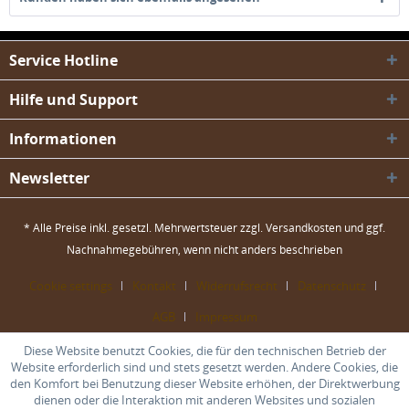
Service Hotline
Hilfe und Support
Informationen
Newsletter
* Alle Preise inkl. gesetzl. Mehrwertsteuer zzgl.
Versandkosten
und ggf.
Nachnahmegebühren, wenn nicht anders beschrieben
Cookie settings
Kontakt
Widerrufsrecht
Datenschutz
AGB
Impressum
Diese Website benutzt Cookies, die für den technischen Betrieb der
Website erforderlich sind und stets gesetzt werden. Andere Cookies, die
den Komfort bei Benutzung dieser Website erhöhen, der Direktwerbung
dienen oder die Interaktion mit anderen Websites und sozialen