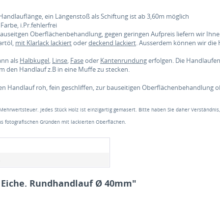
Handlauflänge, ein Längenstoß als Schiftung ist ab 3,60m möglich
arbe, i.Pr.fehlerfrei
 bauseitgen Oberflächenbehandlung, gegen geringen Aufpreis liefern wir Ih
rtöl,
mit Klarlack lackiert
oder
deckend lackiert
. Ausserdem können wir die
ann als
Halbkugel
,
Linse
,
Fase
oder
Kantenrundung
erfolgen. Die Handlauf
 den Handlauf z.B in eine Muffe zu stecken.
en Handlauf roh, fein geschliffen, zur bauseitigen Oberflächenbehandlung 
 Mehrwertsteuer. Jedes Stück Holz ist einzigartig gemasert. Bitte haben Sie daher Verständnis
s fotografischen Gründen mit lackierten Oberflächen.
m
f Eiche. Rundhandlauf Ø 40mm"