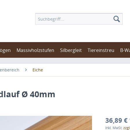
bögen
Massivholzstufen
Silbergleit
Tiereinstreu
B-W
enbereich
Eiche
ndlauf Ø 40mm
36,89 € 
inkl. MwSt.
zzg