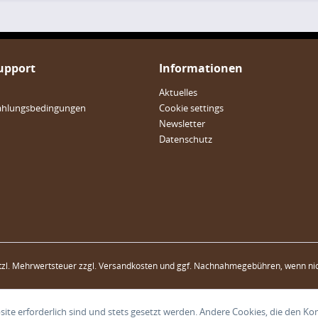
Support
Informationen
Aktuelles
ahlungsbedingungen
Cookie settings
Newsletter
Datenschutz
etzl. Mehrwertsteuer zzgl.
Versandkosten
und ggf. Nachnahmegebühren, wenn nic
ite erforderlich sind und stets gesetzt werden. Andere Cookies, die den Ko