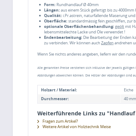
Form:
Rundhandlauf Ø 40mm
Längen:
aus einem Stück gefertigt bis zu 4000mm 
Qualität:
i.Pr.astrein, naturfallende Maserung und F
Oberfläche:
standardmässig fein geschliffen, zur
optionale Oberflächenbehandlung:
geölt
mit Ha
lebensmittelechte Lacke und Öle verwendet !
Endenbearbeitung:
Die Bearbeitung der Enden k
zu verbinden. Wir können auch
Zapfen
andrehen um
Wenn Sie nichts anderes angeben, liefern wir den rund
Alle genannten Preise verstehen sich inklusive der jeweils gültigen
Abbildungen abweichen können. Die Hölzer der Abbildungen sind au
Holzart / Material:
Eiche
Durchmesser:
40 m
Weiterführende Links zu "Handlau
Fragen zum Artikel?
Weitere Artikel von Holztechnik Meise