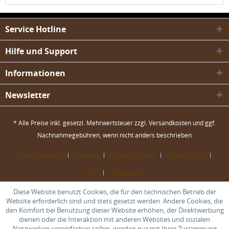
Service Hotline
Hilfe und Support
Informationen
Newsletter
* Alle Preise inkl. gesetzl. Mehrwertsteuer zzgl.
Versandkosten
und ggf.
Nachnahmegebühren, wenn nicht anders beschrieben
Cookie settings
Kontakt
Widerrufsrecht
Datenschutz
AGB
Impressum
Diese Website benutzt Cookies, die für den technischen Betrieb der
Website erforderlich sind und stets gesetzt werden. Andere Cookies, die
den Komfort bei Benutzung dieser Website erhöhen, der Direktwerbung
dienen oder die Interaktion mit anderen Websites und sozialen
Netzwerken vereinfachen sollen, werden nur mit Ihrer Zustimmung