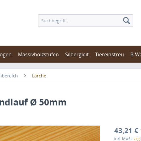
bögen
Massivholzstufen
Silbergleit
Tiereinstreu
B-W
nbereich
Lärche
andlauf Ø 50mm
43,21 € 
inkl. MwSt.
zzg