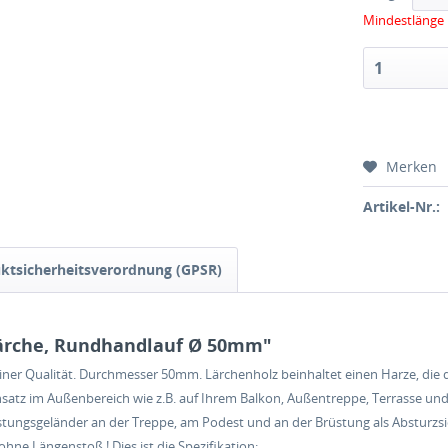
Mindestlänge 
Merken
Artikel-Nr.:
ktsicherheitsverordnung (GPSR)
ärche, Rundhandlauf Ø 50mm"
reiner Qualität. Durchmesser 50mm. Lärchenholz beinhaltet einen Harze, die
nsatz im Außenbereich wie z.B. auf Ihrem Balkon, Außentreppe, Terrasse un
ungsgeländer an der Treppe, am Podest und an der Brüstung als Absturzsic
ne Längenstoß ! Dies ist die Spezifikation: