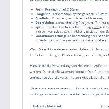
Form:
Rundhandlauf Ø 50mm
Längen:
aus einem Stück gefertigt bis zu 5000mm 
Qualität:
i.Pr. astrein, naturfallende Maserung
Oberfläche:
standardmässig fein geschliffen, zur
optionale Oberflächenbehandlung:
geölt
mit Ha
müssen von Zeit zu Zeit, in Abhängigkeit von der 
Endenbearbeitung:
Die Bearbeitung der Enden k
zu verbinden. Wir können auch
Zapfen
andrehen um
Wenn Sie nichts anderes angeben, liefern wir den run
Endenbearbeitung heißt ohne Fixlängenzuschnitt, wir 
Hinweis für die Verwendung von Hölzern im Außenbere
werden. Durch die Bewitterung können Oberflächenris
umliegende Bauteile verschmutzen, dies gilt vor allem
Alle genannten Preise verstehen sich inklusive der jeweils gültigen
Abbildungen abweichen können. Die Hölzer der Abbildungen sind au
Holzart / Material:
Lärche