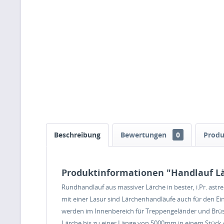
Beschreibung
Bewertungen
0
Produ
Produktinformationen "Handlauf L
Rundhandlauf aus massiver Lärche in bester, i.Pr. ast
mit einer Lasur sind Lärchenhandläufe auch für den Ei
werden im Innenbereich für Treppengeländer und Brüst
Lärche bis zu einer Länge von 5000mm in einem Stück oh