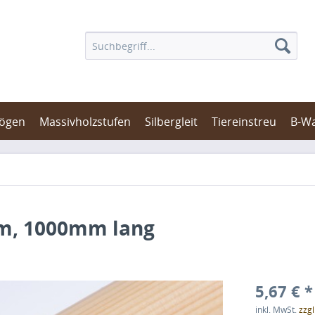
bögen
Massivholzstufen
Silbergleit
Tiereinstreu
B-W
mm, 1000mm lang
5,67 € *
inkl. MwSt.
zzg