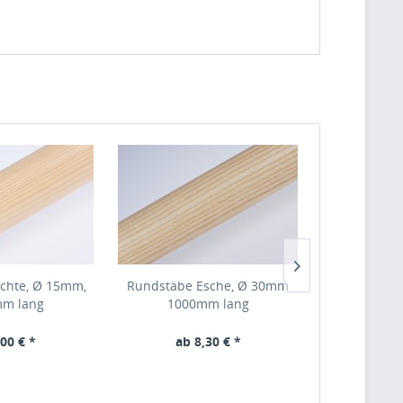
chte, Ø 15mm,
Rundstäbe Esche, Ø 30mm
Rundstäbe 
m lang
1000mm lang
20mm Lage
,00 € *
ab 8,30 € *
ab 