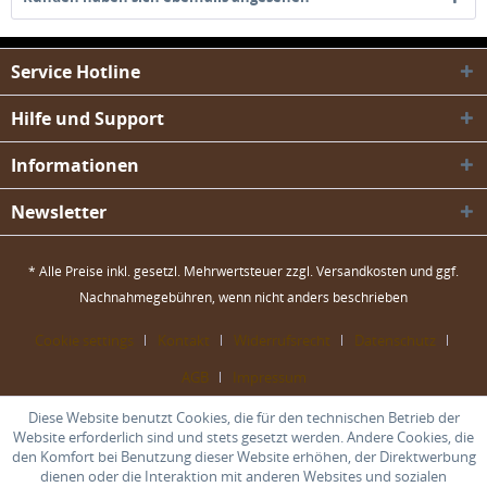
Service Hotline
Hilfe und Support
Informationen
Newsletter
* Alle Preise inkl. gesetzl. Mehrwertsteuer zzgl.
Versandkosten
und ggf.
Nachnahmegebühren, wenn nicht anders beschrieben
Cookie settings
Kontakt
Widerrufsrecht
Datenschutz
AGB
Impressum
Diese Website benutzt Cookies, die für den technischen Betrieb der
Website erforderlich sind und stets gesetzt werden. Andere Cookies, die
den Komfort bei Benutzung dieser Website erhöhen, der Direktwerbung
dienen oder die Interaktion mit anderen Websites und sozialen