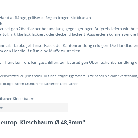
Handlauflänge, größere Längen fragen Sie bitte an
e
 bauseitgen Oberflächenbehandlung, gegen geringen Aufpreis liefern wir Ih
rtöl,
mit Klarlack lackiert
oder
deckend lackiert
. Ausserdem können wir die
ann als
Halbkugel
,
Linse
,
Fase
oder
Kantenrundung
erfolgen. Die Handlauf
 den Handlauf z.B in eine Muffe zu stecken.
en Handlauf roh, fein geschliffen, zur bauseitigen Oberflächenbehandlung 
 Mehrwertsteuer. Jedes Stück Holz ist einzigartig gemasert. Bitte haben Sie daher Verständnis
s fotografischen Gründen mit lackierten Oberflächen.
ischer Kirschbaum
mm
f europ. Kirschbaum Ø 48,3mm"