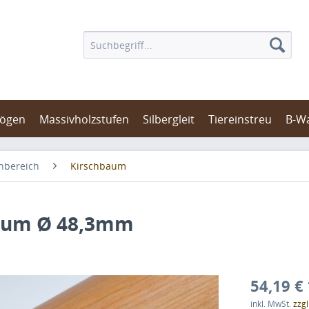
bögen
Massivholzstufen
Silbergleit
Tiereinstreu
B-W
nbereich
Kirschbaum
baum Ø 48,3mm
54,19 € 
inkl. MwSt.
zzg