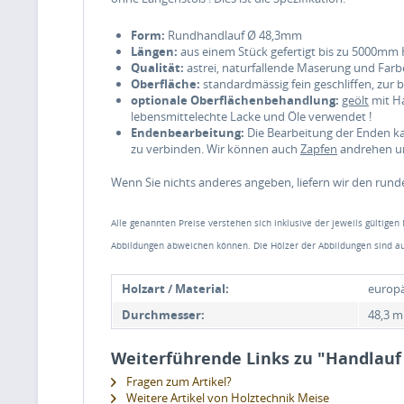
Form:
Rundhandlauf Ø 48,3mm
Längen:
aus einem Stück gefertigt bis zu 5000mm 
Qualität:
astrei, naturfallende Maserung und Farb
Oberfläche:
standardmässig fein geschliffen, zur
optionale Oberflächenbehandlung:
geölt
mit Ha
lebensmittelechte Lacke und Öle verwendet !
Endenbearbeitung:
Die Bearbeitung der Enden k
zu verbinden. Wir können auch
Zapfen
andrehen um
Wenn Sie nichts anderes angeben, liefern wir den rund
Alle genannten Preise verstehen sich inklusive der jeweils gültigen
Abbildungen abweichen können. Die Hölzer der Abbildungen sind au
Holzart / Material:
europä
Durchmesser:
48,3 
Weiterführende Links zu "Handlau
Fragen zum Artikel?
Weitere Artikel von Holztechnik Meise