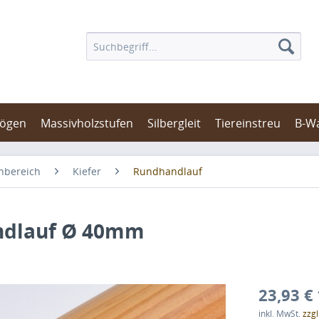
bögen
Massivholzstufen
Silbergleit
Tiereinstreu
B-W
nbereich
Kiefer
Rundhandlauf
andlauf Ø 40mm
23,93 € 
inkl. MwSt.
zzg