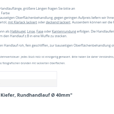
Handlauflänge, größere Längen fragen Sie bitte an
d Farbe
 bauseitgen Oberflächenbehandlung, gegen geringen Aufpreis liefern wir Ih
rtöl,
mit Klarlack lackiert
oder
deckend lackiert
. Ausserdem können wir die
ann als
Halbkugel
,
Linse
,
Fase
oder
Kantenrundung
erfolgen. Die Handlauf
 den Handlauf z.B in eine Muffe zu stecken.
en Handlauf roh, fein geschliffen, zur bauseitigen Oberflächenbehandlung 
 Mehrwertsteuer. Jedes Stück Holz ist einzigartig gemasert. Bitte haben Sie daher Verständnis
s fotografischen Gründen mit lackierten Oberflächen.
m
 Kiefer, Rundhandlauf Ø 40mm"