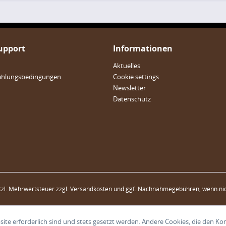
Support
Informationen
Aktuelles
ahlungsbedingungen
Cookie settings
Newsletter
Datenschutz
etzl. Mehrwertsteuer zzgl.
Versandkosten
und ggf. Nachnahmegebühren, wenn nic
ite erforderlich sind und stets gesetzt werden. Andere Cookies, die den Ko