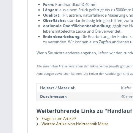
Form:
Rundhandlauf Ø 40mm
Längen:
aus einem Stück gefertigt bis zu 5000mm 
Qualität:
i.Pr. astrein, naturfallende Maserung un
Oberfläche:
standardmässig fein geschliffen, zur
optionale Oberflächenbeahndlung:
geölt
mit Ha
lebensmittelechte Lacke und Öle verwendet !
Endenbearbeitung:
Die Bearbeitung der Enden k
zu verbinden. Wir können auch
Zapfen
andrehen um
Wenn Sie nichts anderes angeben, liefern wir den rund
Alle genannten Preise verstehen sich inklusive der jeweils gültigen
Abbildungen abweichen können. Die Hölzer der Abbildungen sind au
Holzart / Material:
Kiefer
Durchmesser:
40 m
Weiterführende Links zu "Handlauf
Fragen zum Artikel?
Weitere Artikel von Holztechnik Meise