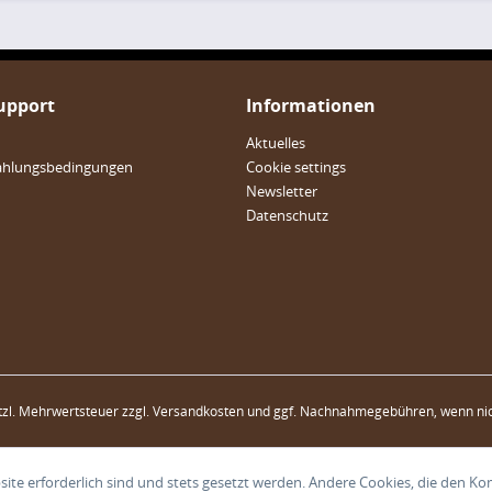
Support
Informationen
Aktuelles
ahlungsbedingungen
Cookie settings
Newsletter
Datenschutz
etzl. Mehrwertsteuer zzgl.
Versandkosten
und ggf. Nachnahmegebühren, wenn nic
ite erforderlich sind und stets gesetzt werden. Andere Cookies, die den Ko