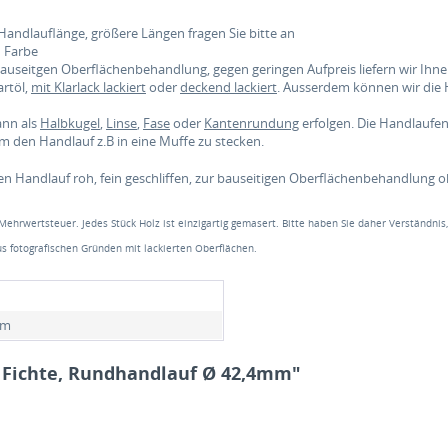
Handlauflänge, größere Längen fragen Sie bitte an
d Farbe
 bauseitgen Oberflächenbehandlung, gegen geringen Aufpreis liefern wir Ih
rtöl,
mit Klarlack lackiert
oder
deckend lackiert
. Ausserdem können wir die
ann als
Halbkugel
,
Linse
,
Fase
oder
Kantenrundung
erfolgen. Die Handlauf
 den Handlauf z.B in eine Muffe zu stecken.
en Handlauf roh, fein geschliffen, zur bauseitigen Oberflächenbehandlung 
 Mehrwertsteuer. Jedes Stück Holz ist einzigartig gemasert. Bitte haben Sie daher Verständnis
s fotografischen Gründen mit lackierten Oberflächen.
mm
 Fichte, Rundhandlauf Ø 42,4mm"