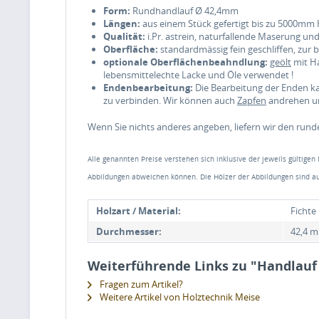
Form:
Rundhandlauf Ø 42,4mm
Längen:
aus einem Stück gefertigt bis zu 5000mm 
Qualität:
i.Pr. astrein, naturfallende Maserung un
Oberfläche:
standardmässig fein geschliffen, zur
optionale Oberflächenbeahndlung:
geölt
mit Ha
lebensmittelechte Lacke und Öle verwendet !
Endenbearbeitung:
Die Bearbeitung der Enden k
zu verbinden. Wir können auch
Zapfen
andrehen um
Wenn Sie nichts anderes angeben, liefern wir den rund
Alle genannten Preise verstehen sich inklusive der jeweils gültigen
Abbildungen abweichen können. Die Hölzer der Abbildungen sind au
Holzart / Material:
Fichte
Durchmesser:
42,4 
Weiterführende Links zu "Handlauf
Fragen zum Artikel?
Weitere Artikel von Holztechnik Meise