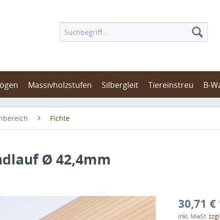
bögen
Massivholzstufen
Silbergleit
Tiereinstreu
B-W
nbereich
Fichte
ndlauf Ø 42,4mm
30,71 € 
inkl. MwSt.
zzg