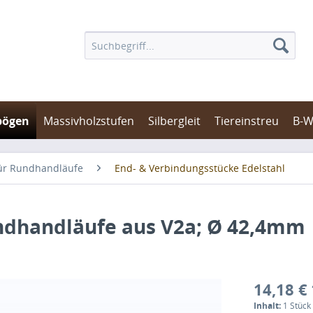
bögen
Massivholzstufen
Silbergleit
Tiereinstreu
B-W
ür Rundhandläufe
End- & Verbindungsstücke Edelstahl
ndhandläufe aus V2a; Ø 42,4mm
14,18 € 
Inhalt:
1 Stück