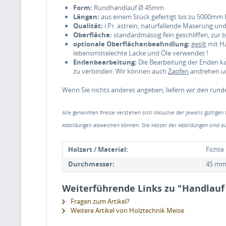
Form:
Rundhandlauf Ø 45mm
Längen:
aus einem Stück gefertigt bis zu 5000mm 
Qualität:
i.Pr. astrein, naturfallende Maserung un
Oberfläche:
standardmässig fein geschliffen, zur
optionale Oberflächenbeahndlung:
geölt
mit Ha
lebensmittelechte Lacke und Öle verwendet !
Endenbearbeitung:
Die Bearbeitung der Enden k
zu verbinden. Wir können auch
Zapfen
andrehen um
Wenn Sie nichts anderes angeben, liefern wir den rund
Alle genannten Preise verstehen sich inklusive der jeweils gültigen
Abbildungen abweichen können. Die Hölzer der Abbildungen sind au
Holzart / Material:
Fichte
Durchmesser:
45 m
Weiterführende Links zu "Handlau
Fragen zum Artikel?
Weitere Artikel von Holztechnik Meise