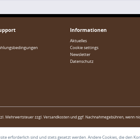
Support
Informationen
Aktuelles
ahlungsbedingungen
Cookie settings
Newsletter
Datenschutz
etzl. Mehrwertsteuer zzgl.
Versandkosten
und ggf. Nachnahmegebühren, wenn nic
ite erforderlich sind und stets gesetzt werden. Andere Cookies, die den Ko