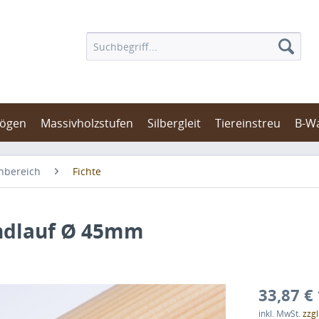
bögen
Massivholzstufen
Silbergleit
Tiereinstreu
B-W
nbereich
Fichte
andlauf Ø 45mm
33,87 € 
inkl. MwSt.
zzg