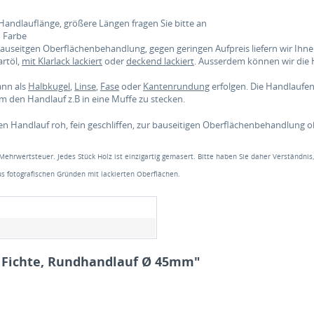
Handlauflänge, größere Längen fragen Sie bitte an
d Farbe
 bauseitgen Oberflächenbehandlung, gegen geringen Aufpreis liefern wir Ih
rtöl,
mit Klarlack lackiert
oder
deckend lackiert
. Ausserdem können wir die
ann als
Halbkugel
,
Linse
,
Fase
oder
Kantenrundung
erfolgen. Die Handlauf
 den Handlauf z.B in eine Muffe zu stecken.
en Handlauf roh, fein geschliffen, zur bauseitigen Oberflächenbehandlung 
 Mehrwertsteuer. Jedes Stück Holz ist einzigartig gemasert. Bitte haben Sie daher Verständnis
s fotografischen Gründen mit lackierten Oberflächen.
m
f Fichte, Rundhandlauf Ø 45mm"