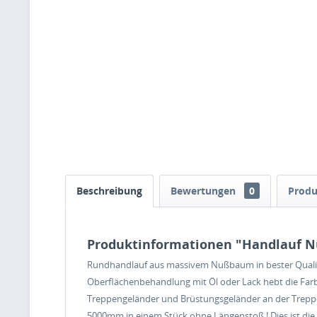
Beschreibung
Bewertungen
0
Produ
Produktinformationen "Handlauf 
Rundhandlauf aus massivem Nußbaum in bester Qualitä
Oberflächenbehandlung mit Öl oder Lack hebt die Fa
Treppengeländer und Brüstungsgeländer an der Treppe,
5000mm in einem Stück ohne Längenstoß ! Dies ist die 