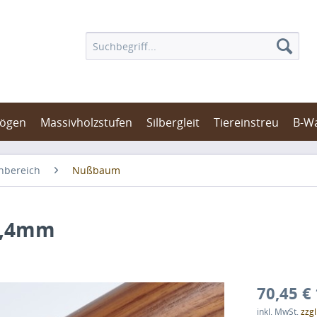
bögen
Massivholzstufen
Silbergleit
Tiereinstreu
B-W
nbereich
Nußbaum
2,4mm
70,45 € 
inkl. MwSt.
zzg