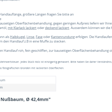
Handlauflänge, größere Längen fragen Sie bitte an
e
 bauseitgen Oberflächenbehandlung, gegen geringen Aufpreis liefern wir Ih
rtöl,
mit Klarlack lackiert
oder
deckend lackiert
. Ausserdem können wir die
ann als
Halbkugel
,
Linse
,
Fase
oder
Kantenrundung
erfolgen. Die Handlauf
 den Handlauf z.B in eine Muffe zu stecken.
en Handlauf roh, fein geschliffen, zur bauseitigen Oberflächenbehandlung 
 Mehrwertsteuer. Jedes Stück Holz ist einzigartig gemasert. Bitte haben Sie daher Verständnis
s fotografischen Gründen mit lackierten Oberflächen.
aum
mm
f Nußbaum, Ø 42,4mm"