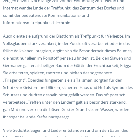
zeugen davon. Noch lange Zeit vor der Einführung von Telefon und
Internet war die Linde der Treffpunkt, das Zentrum des Dorfes und
somit der bedeutendste Kommunikations- und
Informationsmittelpunkt schlechthin.
Auch diente sie aufgrund der Blattform als Treffpunkt für Verliebte. Im
Volksglauben stark verankert, in der Poesie oft verarbeitet oder in das
frühe Volksleben integriert, ergibt sich die Besonderheit dieses Baumes,
die nicht nur allein im Rohstoff per se zu finden ist. Bei den Slawen und
Germanen galt er als heiliger Baum der Göttin der Fruchtbarkeit, Frigga.
Sie arbeiteten, spielten, tanzten und hielten das sogenannte
„Tiliagericht“. Überdies fungierten sie als Talisman, sorgten für den
Schutz vor Geistern und Blitzen, sicherten Haus und Hof als Symbol des
Schutzes und durften deshalb nicht gefällt werden. Das oft poetisch
verarbeitete „Treffen unter den Linden“ galt als besonders stärkend,
gab Mut und vertrieb die bösen Geister. Stand sie am Wasser, wurden
ihr sogar heilende Kräfte nachgesagt.
Viele Gedichte, Sagen und Lieder entstanden rund um den Baum des