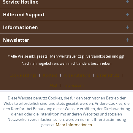
Service Hotline
Hilfe und Support
Informationen
Newsletter
* Alle Preise inkl. gesetzl. Mehrwertsteuer zzgl.
Versandkosten
und ggf.
Nachnahmegebühren, wenn nicht anders beschrieben
Cookie settings
Kontakt
Widerrufsrecht
Datenschutz
AGB
Impressum
Diese Website benutzt Cookies, die für den technischen Betrieb der
Website erforderlich sind und stets gesetzt werden. Andere Cookies, die
den Komfort bei Benutzung dieser Website erhöhen, der Direktwerbung
dienen oder die Interaktion mit anderen Websites und sozialen
Netzwerken vereinfachen sollen, werden nur mit Ihrer Zustimmung
gesetzt.
Mehr Informationen