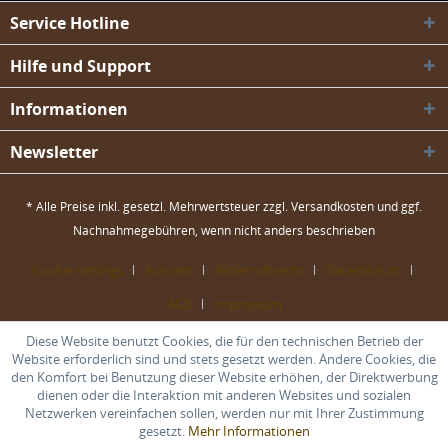
Service Hotline
Hilfe und Support
Informationen
Newsletter
* Alle Preise inkl. gesetzl. Mehrwertsteuer zzgl.
Versandkosten
und ggf.
Nachnahmegebühren, wenn nicht anders beschrieben
Cookie settings
Kontakt
Widerrufsrecht
Datenschutz
AGB
Impressum
Diese Website benutzt Cookies, die für den technischen Betrieb der
Website erforderlich sind und stets gesetzt werden. Andere Cookies, die
den Komfort bei Benutzung dieser Website erhöhen, der Direktwerbung
dienen oder die Interaktion mit anderen Websites und sozialen
Netzwerken vereinfachen sollen, werden nur mit Ihrer Zustimmung
gesetzt.
Mehr Informationen