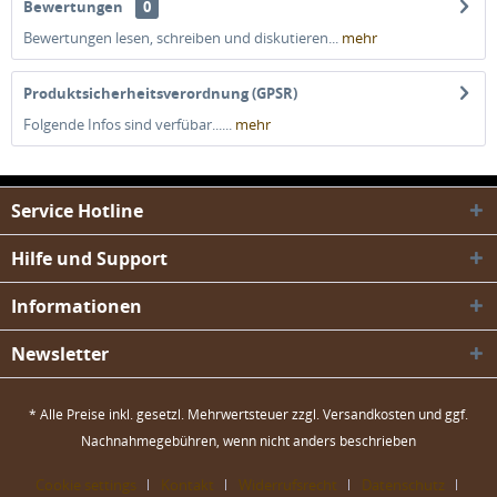
Bewertungen
0
Bewertungen lesen, schreiben und diskutieren...
mehr
Produktsicherheitsverordnung (GPSR)
Folgende Infos sind verfübar......
mehr
Service Hotline
Hilfe und Support
Informationen
Newsletter
* Alle Preise inkl. gesetzl. Mehrwertsteuer zzgl.
Versandkosten
und ggf.
Nachnahmegebühren, wenn nicht anders beschrieben
Cookie settings
Kontakt
Widerrufsrecht
Datenschutz